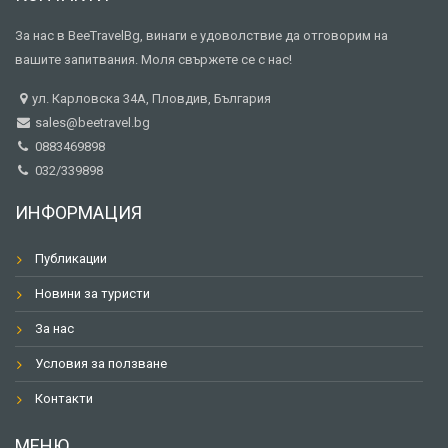
За нас в BeeTravelBg, винаги е удоволствие да отговорим на
вашите запитвания. Моля свържете се с нас!
ул. Карловска 34А, Пловдив, България
sales@beetravel.bg
0883469898
032/339898
ИНФОРМАЦИЯ
Публикации
Новини за туристи
За нас
Условия за ползване
Контакти
МЕНЮ