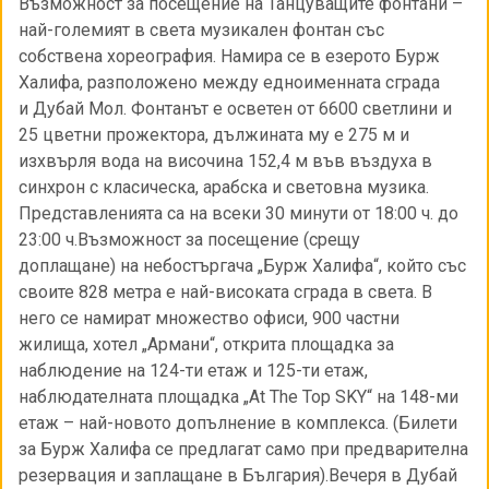
Възможност за посещение на Танцуващите фонтани –
най-големият в света музикален фонтан със
собствена хореография. Намира се в езерото Бурж
Халифа, разположено между едноименната сграда
и Дубай Мол. Фонтанът е осветен от 6600 светлини и
25 цветни прожектора, дължината му е 275 м и
изхвърля вода на височина 152,4 м във въздуха в
синхрон с класическа, арабска и световна музика.
Представленията са на всеки 30 минути от 18:00 ч. до
23:00 ч.Възможност за посещение (срещу
доплащане) на небостъргача „Бурж Халифа“, който със
своите 828 метра е най-високата сграда в света. В
него се намират множество офиси, 900 частни
жилища, хотел „Армани“, открита площадка за
наблюдение на 124-ти етаж и 125-ти етаж,
наблюдателната площадка „At The Top SKY“ на 148-ми
етаж – най-новото допълнение в комплекса. (Билети
за Бурж Халифа се предлагат само при предварителна
резервация и заплащане в България).Вечеря в Дубай