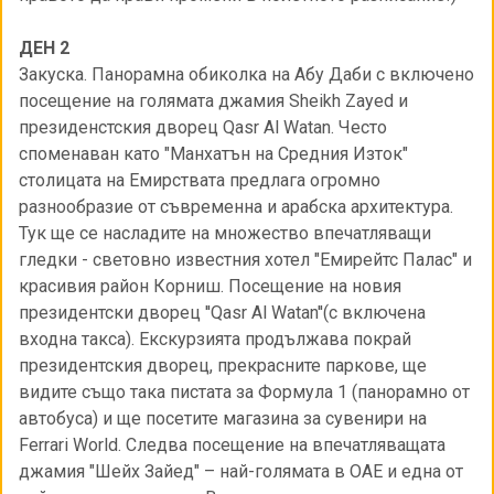
ДЕН 2
Закуска. Панорамна обиколка на Абу Даби с включено
посещение на голямата джамия Sheikh Zayed и
президенстския дворец Qasr Al Watan. Често
споменаван като "Манхатън на Средния Изток"
столицата на Емирствата предлага огромно
разнообразие от съвременна и арабска архитектура.
Тук ще се насладите на множество впечатляващи
гледки - световно известния хотел "Емирейтс Палас" и
красивия район Корниш. Посещение на новия
президентски дворец ''Qasr Al Watan''(с включена
входна такса). Екскурзията продължава покрай
президентския дворец, прекрасните паркове, ще
видите също така пистата за Формула 1 (панорамно от
автобуса) и ще посетите магазина за сувенири на
Ferrari World. Следва посещение на впечатляващата
джамия "Шейх Зайед" – най-голямата в ОАЕ и една от