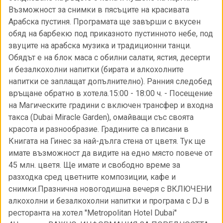
Възможност за снимки в пясъците на красивата
Арабска пустиня. Програмата ще завърши с вкусен
обяд на барбекю под приказното пустинното небе, под
звуците на арабска музика и традиционни танци.
Обядът е на блок маса с обилни салати, ястия, десерти
и безалкохолни напитки (бирата и алкохолните
напитки се заплащат допълнително). Ранния следобед
връщане обратно в хотела.15:00 - 18:00 ч. - Посещение
на Магическите градини с включен трансфер и входна
такса (Dubai Miracle Garden), омайващи със своята
красота и разнообразие. Градините са вписани в
Книгата на Гинес за най-дълга стена от цветя. Тук ще
имате възможност да видите на едно място повече от
45 млн. цветя. Ще имате и свободно време за
разходка сред цветните композиции, кафе и
снимки.Празнична новогодишна вечеря с ВКЛЮЧЕНИ
алкохолни и безалкохолни напитки и програма с DJ в
ресторанта на хотел ''Metropolitan Hotel Dubai''