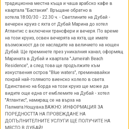
традиционна местна къща и чаша арабско кафе в
квартала "Бастакия". Връщане обратно в
хотела.18:00/30 - 22.30 ч. - Светлините на Дубай -
вечерен круиз с яхта от Дубай Марина до хотел
Атлантис с включени трансфери и вечеря. По време
на този круиз, освен вечерята на яхта, ще имате
възможност да се насладите на величието на нощен
Дубай. Ще преминете през уникалния канал, оформящ
Марината в Дубай и квартала "Jumeirah Beach
Residence", а след това ще продължите към
изкуствения остров "Blue waters", преминавайки
покрай най-голямото виенско колело в света.
Единствено на борда на този круиз ще може да
видите още една от емблемите на Дубай - хотел
''Атлантис'', намиращ се на върха на
Палмата.Нощувка.ВАЖНО: ИНФОРМАЦИЯ ЗА
ПОРЕДНОСТТА НА ПРОВЕЖДАНЕ НА
ДОПЪЛНИТЕЛНИТЕ УСЛУГИ ЩЕ ПОЛУЧИТЕ НА
МЯСТО В ДУБАЙ!