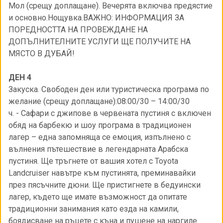
Мол (срещу доплащане). Вечерята включва предястиe
и основно.Нощувка.ВАЖНО: ИНФОРМАЦИЯ ЗА
ПОРЕДНОСТТА НА ПРОВЕЖДАНЕ НА
ДОПЪЛНИТЕЛНИТЕ УСЛУГИ ЩЕ ПОЛУЧИТЕ НА
МЯСТО В ДУБАЙ!
ДЕН 4
Закуска. Свободен ден или туристическа програма по
желание (срещу доплащане):08:00/30 – 14:00/30
ч. - Сафари с джипове в червената пустиня с включен
обяд на барбекю и шоу програма в традиционен
лагер – една запомняща се емоция, изпълнено с
вълнения пътешествие в легендарната Арабска
пустиня. Ще тръгнете от вашия хотел с Toyota
Landcruiser навътре към пустинята, преминавайки
през пясъчните дюни. Ще пристигнете в бедуински
лагер, където ще имате възможност да опитате
традиционни занимания като езда на камили,
боядисване на ръцете с къна и пушене на наргиле.