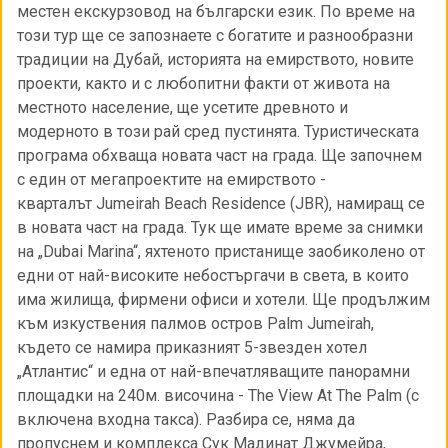
местен екскурзовод на български език. По време на
този тур ще се запознаете с богатите и разнообразни
традиции на Дубай, историята на емирството, новите
проекти, както и с любопитни факти от живота на
местното население, ще усетите древното и
модерното в този рай сред пустинята. Туристическата
програма обхваща новата част на града. Ще започнем
с един от мегапроектите на емирството -
кварталът Jumeirah Beach Residence (JBR), намиращ се
в новата част на града. Тук ще имате време за снимки
на „Dubai Marina“, яхтеното пристанище заобиколено от
едни от най-високите небостъргачи в света, в които
има жилища, фирмени офиси и хотели. Ще продължим
към изкуствения палмов остров Palm Jumeirah,
където се намира приказният 5-звезден хотел
„Атлантис“ и една от най-впечатляващите панорамни
площадки на 240м. височина - The View At The Palm (с
включена входна такса). Разбира се, няма да
пропуснем и комплекса Сук Мадинат Джумейра,