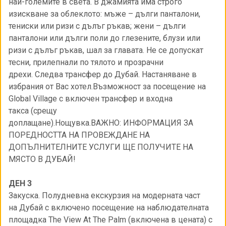
най-големите в света. В джамията има строго
изискване за облеклото: мъже – дълги панталони,
тениски или ризи с дълъг ръкав; жени – дълги
панталони или дълги поли до глезените, блузи или
ризи с дълъг ръкав, шал за главата. Не се допускат
тесни, прилепнали по тялото и прозрачни
дрехи. Следва трансфер до Дубай. Настаняване в
избрания от Вас хотел.Възможност за посещение на
Global Village с включен трансфер и входна
такса (срещу
доплащане).Нощувка.ВАЖНО: ИНФОРМАЦИЯ ЗА
ПОРЕДНОСТТА НА ПРОВЕЖДАНЕ НА
ДОПЪЛНИТЕЛНИТЕ УСЛУГИ ЩЕ ПОЛУЧИТЕ НА
МЯСТО В ДУБАЙ!
ДЕН 3
Закуска. Полудневна екскурзия на модерната част
на Дубай с включено посещение на наблюдателната
площадка The View At The Palm (включена в цената) с