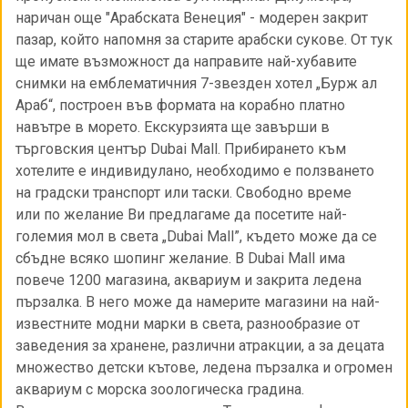
наричан още "Арабската Венеция" - модерен закрит
пазар, който напомня за старите арабски сукове. От тук
ще имате възможност да направите най-хубавите
снимки на емблематичния 7-звезден хотел „Бурж ал
Араб“, построен във формата на корабно платно
навътре в морето. Екскурзията ще завърши в
търговския център Dubai Mall. Прибирането към
хотелите е индивидулано, необходимо е ползването
на градски транспорт или таски. Свободно време
или по желание Ви предлагаме да посетите най-
големия мол в света „Dubai Mall”, където може да се
сбъдне всяко шопинг желание. В Dubai Mall има
повече 1200 магазина, аквариум и закрита ледена
пързалка. В него може да намерите магазини на най-
известните модни марки в света, разнообразие от
заведения за хранене, различни атракции, а за децата
множество детски кътове, ледена пързалка и огромен
аквариум с морска зоологическа градина.