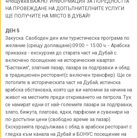
4Нощувка.ВАЖНО: ИНФОРМАЦИЯ ЗА ПОРЕДНОСТТА
НА ПРОВЕЖДАНЕ НА ДОПЪЛНИТЕЛНИТЕ УСЛУГИ
ЩЕ ПОЛУЧИТЕ НА МЯСТО В ДУБАЙ!
ДЕН 5
Закуска. Свободен ден или туристическа програма по
желание (срещу доплащане):09:00 – 15:00 ч. - Арабска
приказка - екскурзия до старата част на Дубай с
включено посещение на историческия квартал
"Бастакия", златния пазар, пазара за подправки и обяд
в традиционен ресторант(с включен трансфер). Ще се
потопите в историческата част на Дубай, истинска
арабска обстановка, която ще ви напомни за начина на
живот на местните преди откриването на петрола. Tук
се намират едни от най-големите пазари за подправки,
злато, бижута, платове, ядки, парфюми и сувенири на
по-достъпни цени (свободно време за пазар).
Екскурзията продължава с обяд в арабски ресторант с
гледка към канала на Дубай и БОНУС посещение на