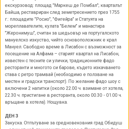
екскурзовод: площад "Маркеш де Помбал"; кварталът
Байша, реставриран след земетресението през 1755
г.: площадите "Росио", "Фигейра" и Статуята на
мореплавателите, кулата "Белем" и манастира
"Жеронимуш", считан за шедьовър на португалското
мануелско изкуство, чийто основоположник е крал
Мануел. Свободно време в Лисабон с възможност за
посещение на Алфама – старият квартал на Лисабон,
известен с тесните си улички, традиционните фадо
ресторанти и многото си барове, където изкачването
става с ретро трамвай (необходимо е ползване на
местен и градски транспорт). По желание фадо шоу с
включени 2 напитки (около 22.00 ч. взимане от хотела,
22.30 ч. пристигане в ресторанта, около 00.30 - 01.00 ч.
връщане в хотела). Нощувка.
ДЕН 3
Закуска. Отпътуване за средновековния град Обидуш