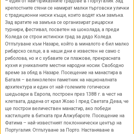
– един от най-приказните градове в Португалия. Зад
крепостните стени се намират малки търговски улички
с традиционни ниски къщи, които водят към замъка.
Зад вратите на замъка се организират рицарски
турнири, фестивал, посветен на шоколада, а преди
Коледа се строи истински град за дядо Коледа.
Отпътуване към Назаре, който в миналото е бил малко
рибарско селце, а в наши дни е известен не само с
риболова, но и с хубавите си плажове, прекрасната
кухня и уникалните местни народни носии. Свободно
време за обяд в Назаре. Посещение на манастира в
Баталя – великолепен паметник на националната
архитектура и един от най-големите готически
шедьоври в Европа, построен през 1388 г. в чест на
клетвата, дадена от крал Жоао І пред Светата Дева, че
ще построи величествен манастир, ако победи
кастилците в битката при Алжубароте. Посещение на
Фатима – най-известният поклоннически център на
Португалия. Отпътуване за Порто. Настаняване в