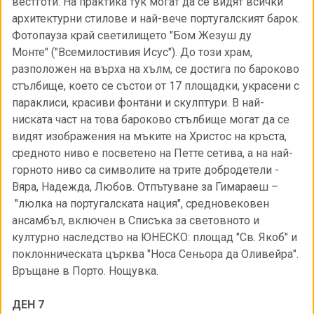
вестготи. На практика тук могат да се видят всички
архитектурни стилове и най-вече португалският барок.
Фотопауза край светилището "Бом Жезуш ду
Монте" ("Всемилостивия Исус"). До този храм,
разположен на върха на хълм, се достига по бароково
стълбище, което се състои от 17 площадки, украсени с
параклиси, красиви фонтани и скулптури. В най-
ниската част на това бароково стълбище могат да се
видят изображения на мъките на Христос на кръста,
средното ниво е посветено на Петте сетива, а на най-
горното ниво са символите на трите добродетели -
Вяра, Надежда, Любов. Отпътуване за Гимараеш –
"люлка на португалската нация", средновековен
ансамбъл, включен в Списъка за световното и
културно наследство на ЮНЕСКО: площад "Св. Якоб" и
поклонническата църква "Носа Сеньора да Оливейра".
Връщане в Порто. Нощувка.
ДЕН 7