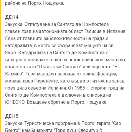
района на Порто. Нощувка.
ДЕН 4
Закуска. Отпътуване за Сантяго де Компостела –
главен град на автономната област Галисия в Испания.
Една от главните забележителности на града е
катедралата, в която се съхраняват мощите на св.
Яков. Катедралата на Сантяго де Компостела е
всъщност крайната точка на поклонническия маршрут,
известен като "Пътят към Сантяго" или още като "Ел
Камино". Този маршрут започва от южна Франция,
минава през Пиренеите, като върви от изток на запад
през цяла северна Испания. От 1985 г. старият град на
Сантяго де Компостела е включен в списъка на
ЮНЕСКО. Връщане обратно в Порто. Нощувка.
ДЕН 5
Закуска. Туристическа програма в Порто: гарата "Сао
Бенто"; камбанарията "Торе душ Клеригуш";