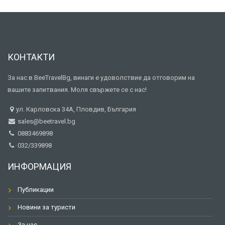
КОНТАКТИ
За нас в BeeTravelBg, винаги е удоволствие да отговорим на
вашите запитвания. Моля свържете се с нас!
ул. Карловска 34А, Пловдив, България
sales@beetravel.bg
0883469898
032/339898
ИНФОРМАЦИЯ
Публикации
Новини за туристи
За нас