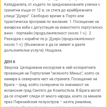
Катедралата, от където по средновековните улички с
гранитни къщи от 12 в. се стига до крайбрежната
улица "Дуеро". Свободно време в Порто или
туристическа програма по желание: 1. Посещение на
винарска изба с дегустация на известното португалско
вино - портвайн (продължителност около 1 ч.). 2.
Разходка с корабче по р. Дуeро (продължителност
около 1 ч.). (Възможно е да се заявят и двете
допълнителни услуги). Нощувка.
ДЕН 6
Закуска. Целодневна екскурзия в най-колоритната
провинция на Португалия "зеленото Миньо", която се
намира в северната част на страната. Посещение на
Брага – град, който съперничи по значимост на
испанския град Сантяго де Компостела. В Брага могат
да се открият следи от много народи, които са минали
през Пиренейския полуостров – келти, римляни,