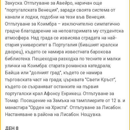
Закуска. Отпътуване за Авейро, наричан още
"португалската Венеция", заради своята система от
канали и лодки, подобни на тези във Венеция.
Отпътуване за Коимбра – изключително симпатично
градче благодарение на неповторимата му студентска
атмосфера. Над града се извисява сградата на най-
стария университет в Португалия (бившият кралски
дворец), където се намира известната барокова
библиотека. Пешеходна разходка по тесните и малки
улички на Коимбра: старата романска катедрала;
Байша или "долният град", където се намира
търговската част на града; църквата "Свети Кръст",
където се съхраняват останките на първия
португалски крал Афонсу Енрикеш. Отпътуване за
Томар. Посещение на Замъка на тамплиерите от 12 в. и
манастира "Орден на Христа". Отпътуване за Лисабон.
Настаняване в района на Лисабон. Нощувка.
ДЕН 8