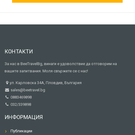
КОНТАКТИ
За нас в BeeTravelBg, винаги е удоволствие да отговорим на
вашите запитвания. Моля свържете се с нас!
ул. Карловска 34А, Пловдив, България
sales@beetravel.bg
0883469898
032/339898
ИНФОРМАЦИЯ
Публикации