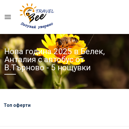
Нова година 2025 в Белек,
Анталия с автобус от
В.Търново - 5 нощувки
Топ оферти