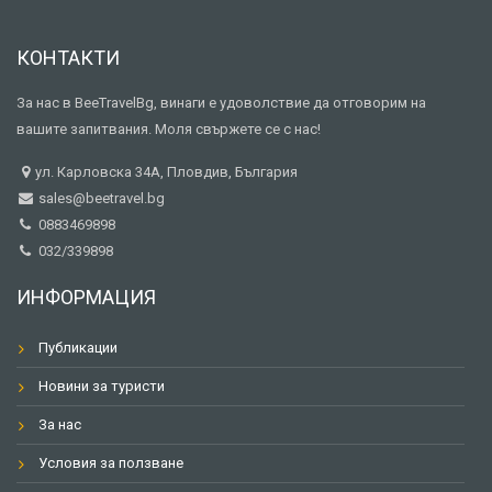
КОНТАКТИ
За нас в BeeTravelBg, винаги е удоволствие да отговорим на
вашите запитвания. Моля свържете се с нас!
ул. Карловска 34А, Пловдив, България
sales@beetravel.bg
0883469898
032/339898
ИНФОРМАЦИЯ
Публикации
Новини за туристи
За нас
Условия за ползване